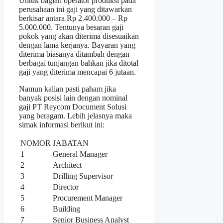
Untuk bagian operator produksi pada
perusahaan ini gaji yang ditawarkan
berkisar antara Rp 2.400.000 – Rp
5.000.000. Tentunya besaran gaji
pokok yang akan diterima disesuaikan
dengan lama kerjanya. Bayaran yang
diterima biasanya ditambah dengan
berbagai tunjangan bahkan jika ditotal
gaji yang diterima mencapai 6 jutaan.
Namun kalian pasti paham jika
banyak posisi lain dengan nominal
gaji PT Reycom Document Solusi
yang beragam. Lebih jelasnya maka
simak informasi berikut ini:
NOMOR
JABATAN
1
General Manager
2
Architect
3
Drilling Supervisor
4
Director
5
Procurement Manager
6
Building
7
Senior Business Analyst